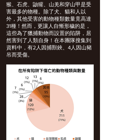
猴、石虎、鼬獾、山羌和穿山甲是受
害最多的物種。除了犬、貓和人以
外，其他受害的動物種類數量竟高達
31種！然而，更讓人自慚形穢的是，
這些為了獵捕動物而設置的陷阱，居
然害到了人類自身！在本團隊搜集到
資料中，有2人因捕獸鋏、4人因山豬
吊而受傷。