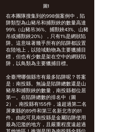
圖1
在本團隊搜集到的998個案例中，陷
阱類型為山豬吊和捕獸鋏的數量高達
99%（山豬吊36%、捕獸鋏43%、山豬
吊或捕獸鋏20%），只有1%是網狀陷
阱。這意味著幾乎所有的陷阱都設置
在陸地上，以陸域動物為主要獵捕目
標，但也有少數是架在空中的網狀陷
阱，以鳥類為主要獵捕目標。
全臺灣哪個縣市有最多陷阱呢？答案
是：南投縣。無論是陷阱總數還是山
豬吊和捕獸鋏的數量，南投縣都位居
第一。在陷阱總數的排名中（圖
2），南投縣有155件，遠超過第二名
屏東縣的89件和第三名新北市的81
件。由此可見南投縣是金屬陷阱使用
最為氾濫的地方，且嚴重程度遠超過
其他地區！推測是因為南投縣全縣位