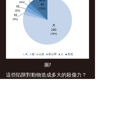
圖7
這些陷阱對動物造成多大的殺傷力？
山豬吊是否比捕獸鋏更人道呢？根據
本團隊的分析（圖8），山豬吊和捕
獸鋏兩種陷阱對動物的殺傷力其實不
相上下，並非如部分人士所言山豬吊
的殺傷力較小。捕獸鋏造成的傷亡類
型及占比如下：死亡6%、受傷33%、
斷肢61%；而山豬吊的數據為：死亡
7%、受傷23%、斷肢70%。這兩種陷