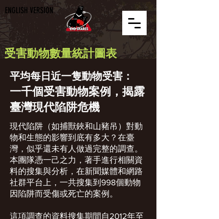
ENGLISH VERSION
受害動物數量統計圖表
平均每日近一隻動物受害：
一千個受害動物案例，揭露
臺灣現代陷阱危機
現代陷阱（如捕獸鋏和山豬吊）對動
物和生態的影響到底有多大？在臺
灣，似乎還未有人做過完整的調查。
本團隊憑一己之力，著手進行相關資
料的搜集與分析，在新聞媒體和網路
社群平台上，一共搜集到998個動物
因陷阱而受傷或死亡的案例。
這項調查的資料搜集期間自2012年至