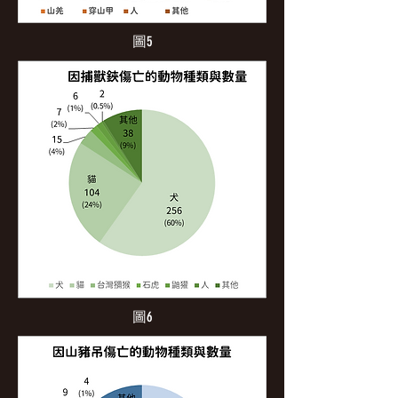
圖5
圖6